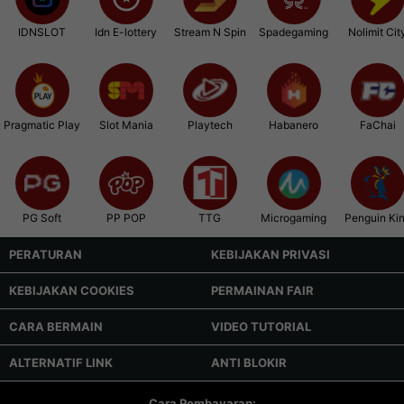
IDNSLOT
Idn E-lottery
Stream N Spin
Spadegaming
Nolimit Cit
Pragmatic Play
Slot Mania
Playtech
Habanero
FaChai
PG Soft
PP POP
TTG
Microgaming
Penguin Ki
PERATURAN
KEBIJAKAN PRIVASI
KEBIJAKAN COOKIES
PERMAINAN FAIR
CARA BERMAIN
VIDEO TUTORIAL
ALTERNATIF LINK
ANTI BLOKIR
Cara Pembayaran: