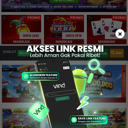
PROMO
PROMO
PROMO
×
MAINKAN
MAINKAN
MAINKAN
IDNSLOT
Cari
Lihat Semua
PROMO
LEBIH DETAIL
EKSKLUSIF
EKSKLUSIF
EKSKLUSIF