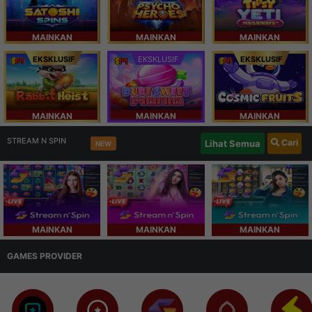
MAINKAN
MAINKAN
MAINKAN
EKSKLUSIF
EKSKLUSIF
EKSKLUSIF
MAINKAN
MAINKAN
MAINKAN
STREAM N SPIN
Cari
Lihat Semua
NEW
MAINKAN
MAINKAN
MAINKAN
GAMES PROVIDER