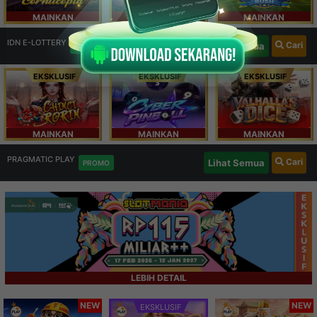
MAINKAN
MAINKAN
MAINKAN
IDN E-LOTTERY
Cari
Lihat Semua
PROMO
EKSKLUSIF
EKSKLUSIF
EKSKLUSIF
MAINKAN
MAINKAN
MAINKAN
PRAGMATIC PLAY
Cari
Lihat Semua
PROMO
LEBIH DETAIL
NEW
NEW
EKSKLUSIF