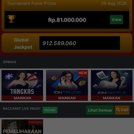
Tournament Poker Prizes
09 Aug 2026
Rp.
81.000.000
View
Global
912.589.060
Jackpot
IDNMAX
NEW
MAINKAN
MAINKAN
MAINKAN
BACCARAT LIVE PROXY
Cari
Lihat Semua
PROMO
PROMO
PEMELIHARAAN