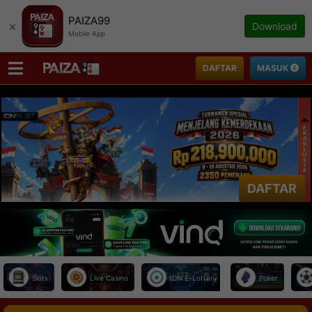
PAIZA99
×
Download
Mobile App
DAFTAR
MASUK
DAFTAR
Slots
Live Casino
IDN E-Lottery
Poker