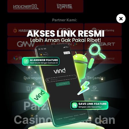
×
Partner Kami:
Dukungan Perangkat & Keamanan Terjamin :
Paiza99 : Situs
Casino Online dan