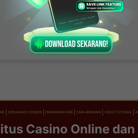
ASI
KEBIJAKAN COOKIES
PERMAINAN FAIR
CARA BERMAIN
VIDEO TUTORIAL
A
Situs Casino Online dan 