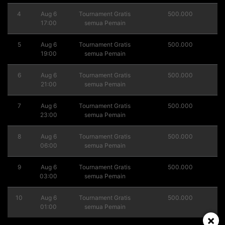
4
Aug 6
Tournament Gratis
500.000
17:00
semua Pemain
5
Aug 6
Tournament Gratis
500.000
19:00
semua Pemain
6
Aug 6
Tournament Gratis
500.000
21:00
semua Pemain
7
Aug 6
Tournament Gratis
500.000
23:00
semua Pemain
8
Aug 6
Tournament Gratis
500.000
06:00
semua Pemain
9
Aug 6
Tournament Gratis
500.000
03:00
semua Pemain
10
Aug 6
Tournament Gratis
500.000
01:00
semua Pemain
×