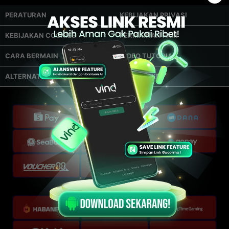
PERATURAN
KEBIJAKAN PRIVASI
KEBIJAKAN COOKIES
PERMAINAN FAIR
CARA BERMAIN
VIDEO TUTORIAL
ALTERNATIF LINK
ANTI BLOKIR
Cara Pembayaran:
Partner Kami: