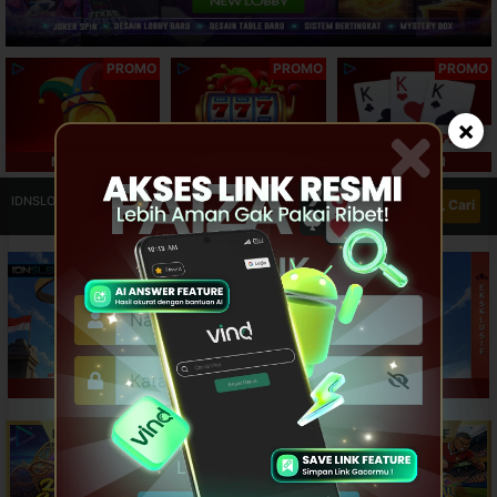
PROMO
PROMO
PROMO
×
MAINKAN
MAINKAN
MAINKAN
IDNSLOT
Cari
Lihat Semua
PROMO
MASUK
LEBIH DETAIL
Ingat saya
EKSKLUSIF
EKSKLUSIF
EKSKLUSIF
Lupa Kata Sandi?