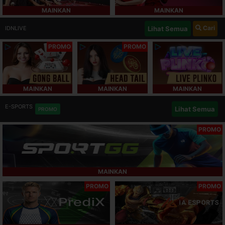
MAINKAN
MAINKAN
Cari
Lihat Semua
IDNLIVE
PROMO
PROMO
MAINKAN
MAINKAN
MAINKAN
E-SPORTS
Lihat Semua
PROMO
PROMO
MAINKAN
PROMO
PROMO