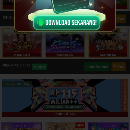
MASUK
MAINKAN
MAINKAN
MAINKAN
ATAU
IDN E-LOTTERY
Cari
Lihat Semua
PROMO
DAFTAR
EKSKLUSIF
EKSKLUSIF
EKSKLUSIF
MAINKAN
MAINKAN
MAINKAN
PRAGMATIC PLAY
Cari
Lihat Semua
PROMO
LEBIH DETAIL
NEW
EKSKLUSIF
EKSKLUSIF