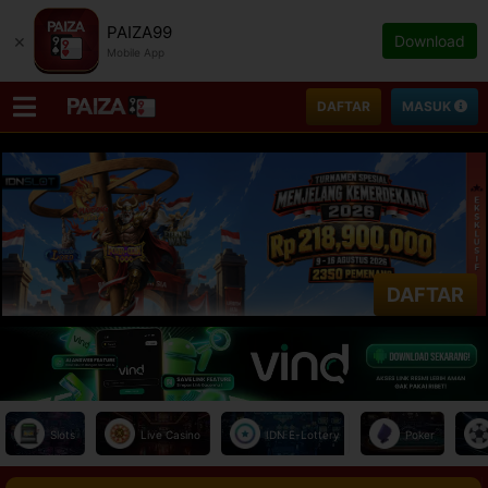
PAIZA99
×
Download
Mobile App
DAFTAR
MASUK
DAFTAR
Slots
Live Casino
IDN E-Lottery
Poker