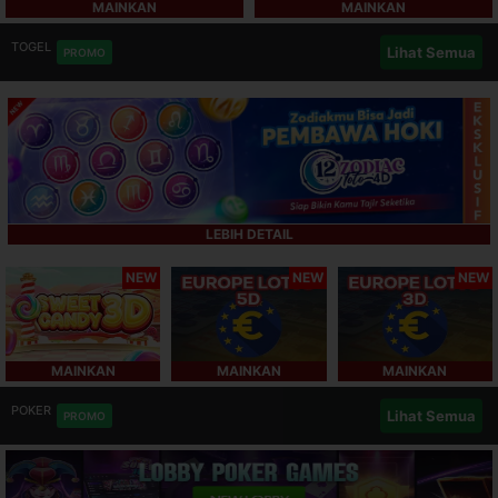
MAINKAN
MAINKAN
TOGEL
Lihat Semua
PROMO
LEBIH DETAIL
NEW
NEW
NEW
MAINKAN
MAINKAN
MAINKAN
POKER
Lihat Semua
PROMO