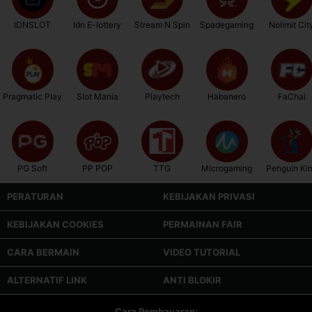
IDNSLOT
Idn E-lottery
Stream N Spin
Spadegaming
Nolimit Cit
Pragmatic Play
Slot Mania
Playtech
Habanero
FaChai
PG Soft
PP POP
TTG
Microgaming
Penguin Ki
PERATURAN
KEBIJAKAN PRIVASI
KEBIJAKAN COOKIES
PERMAINAN FAIR
CARA BERMAIN
VIDEO TUTORIAL
ALTERNATIF LINK
ANTI BLOKIR
Cara Pembayaran: