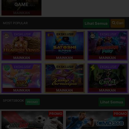
GAME
MAINKAN
Cari
Lihat Semua
MOST POPULAR
EKSKLUSIF
EKSKLUSIF
EKSKLUSIF
MAINKAN
MAINKAN
MAINKAN
EKSKLUSIF
EKSKLUSIF
EKSKLUSIF
MAINKAN
MAINKAN
MAINKAN
SPORTSBOOK
Lihat Semua
PROMO
PROMO
PROMO