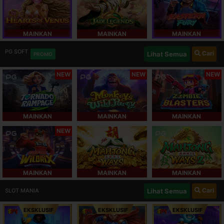
MAINKAN
MAINKAN
MAINKAN
PG SOFT
Cari
Lihat Semua
PROMO
NEW
NEW
NEW
MAINKAN
MAINKAN
MAINKAN
NEW
MAINKAN
MAINKAN
MAINKAN
Cari
Lihat Semua
SLOT MANIA
EKSKLUSIF
EKSKLUSIF
EKSKLUSIF